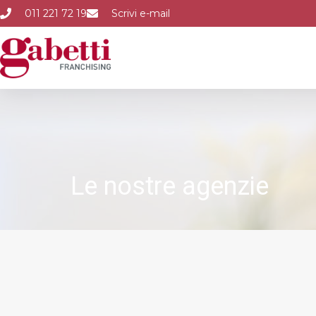
011 221 72 19
Scrivi e-mail
Le nostre agenzie