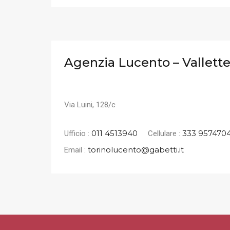
Agenzia Lucento – Vallett
Via Luini, 128/c
011 4513940
333 957470
Ufficio :
Cellulare :
torinolucento@gabetti.it
Email :