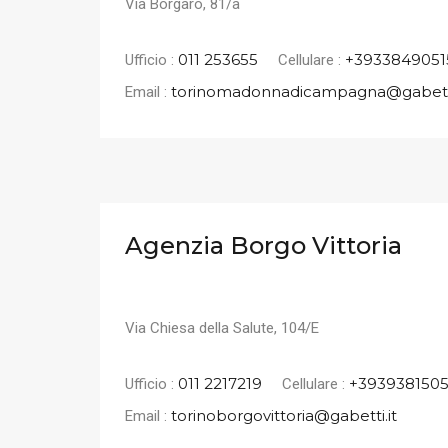
Via Borgaro, 81/a
011 253655
+3933849051
Ufficio :
Cellulare :
torinomadonnadicampagna@gabetti
Email :
Agenzia Borgo Vittoria
Via Chiesa della Salute, 104/E
011 2217219
+393938150
Ufficio :
Cellulare :
torinoborgovittoria@gabetti.it
Email :