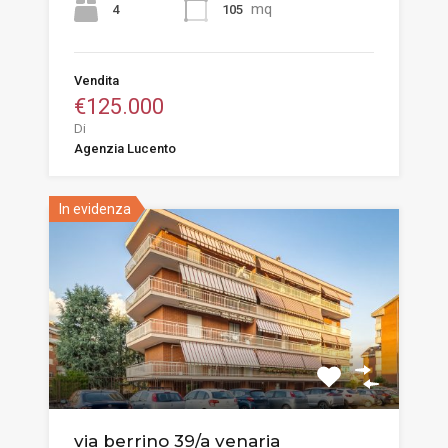
mq
4
105
Vendita
€125.000
Di
Agenzia Lucento
In evidenza
via berrino 39/a venaria