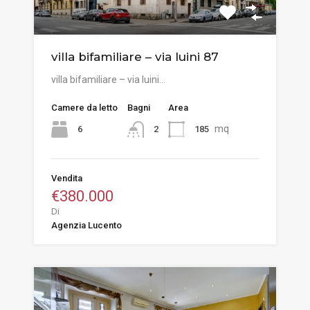
villa bifamiliare – via luini 87
villa bifamiliare – via luini…
Camere da letto
Bagni
Area
mq
6
185
2
Vendita
€380.000
Di
Agenzia Lucento