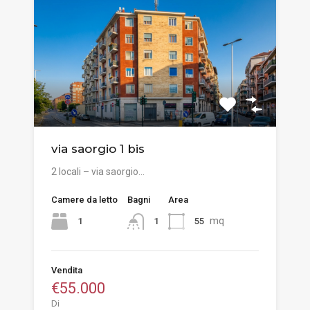
via saorgio 1 bis
2 locali – via saorgio…
Camere da letto
Bagni
Area
mq
1
55
1
Vendita
€55.000
Di