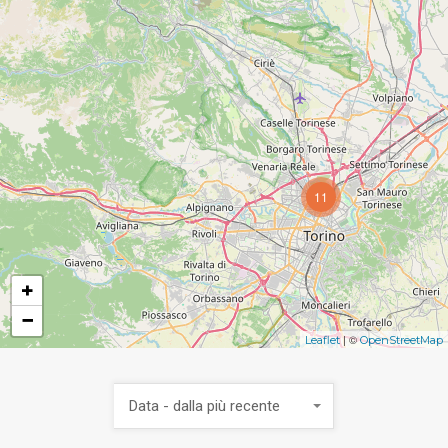
11
+
−
| ©
Leaflet
OpenStreetMap
Data - dalla più recente