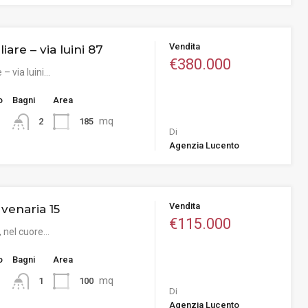
Vendita
liare – via luini 87
€380.000
e – via luini…
o
Bagni
Area
mq
185
2
Di
Agenzia Lucento
Vendita
a venaria 15
€115.000
, nel cuore…
o
Bagni
Area
mq
100
1
Di
Agenzia Lucento