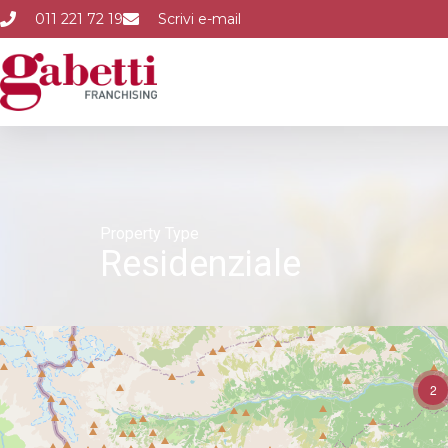
011 221 72 19
Scrivi e-mail
Property Type
Residenziale
2