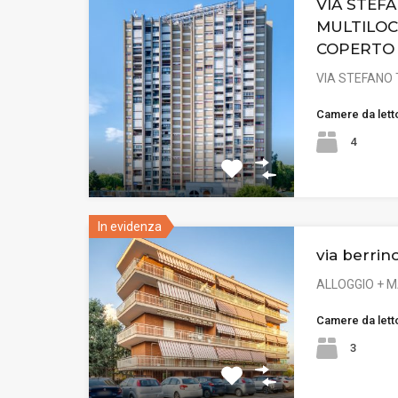
VIA STEFA
MULTILOC
COPERTO
VIA STEFANO 
Camere da lett
4
In evidenza
via berrin
ALLOGGIO + 
Camere da lett
3