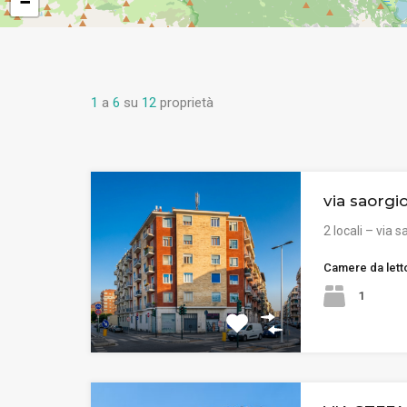
−
1
a
6
su
12
proprietà
via saorgio
2 locali – via 
Camere da lett
1