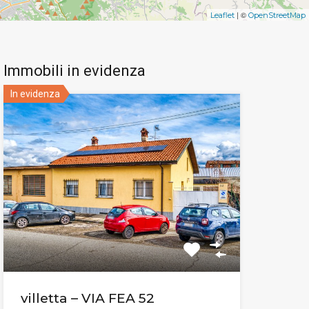
| ©
Leaflet
OpenStreetMap
Immobili in evidenza
In evidenza
villetta – VIA FEA 52