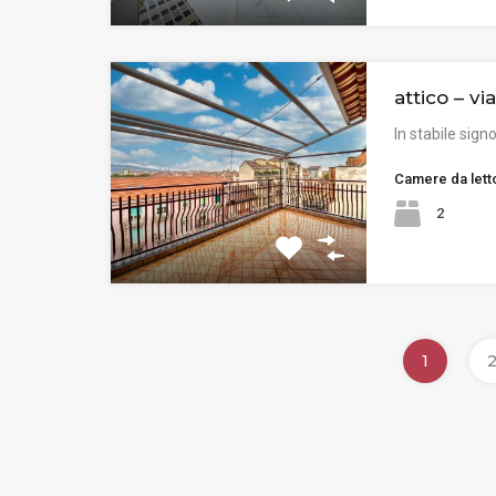
attico – vi
In stabile sign
Camere da lett
2
1