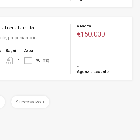
Vendita
a cherubini 15
€150.000
orile, proponiamo in…
o
Bagni
Area
mq
90
1
Di
Agenzia Lucento
2
Successivo