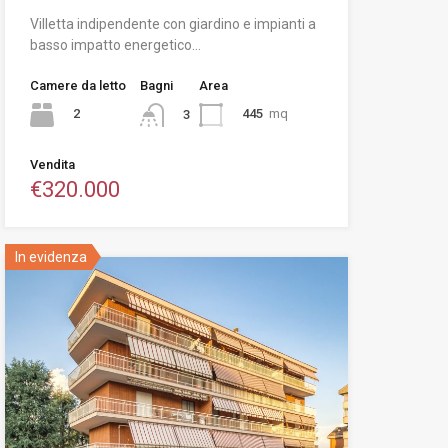
Villetta indipendente con giardino e impianti a
basso impatto energetico…
Camere da letto
Bagni
Area
2
445
mq
3
Vendita
€320.000
In evidenza