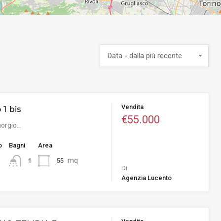
Data - dalla più recente
Vendita
 1 bis
€55.000
saorgio…
o
Bagni
Area
mq
55
1
Di
Agenzia Lucento