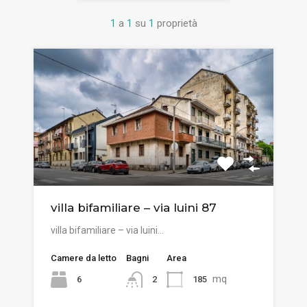
1
a
1
su
1
proprietà
villa bifamiliare – via luini 87
villa bifamiliare – via luini…
Camere da letto
Bagni
Area
mq
6
185
2