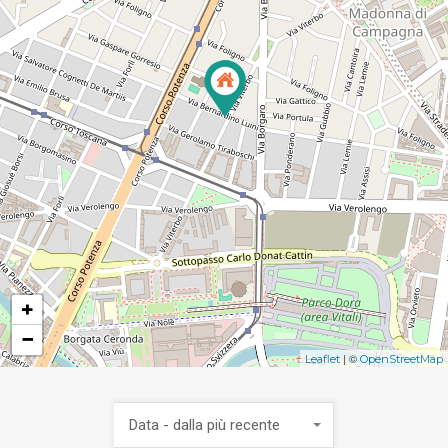
+
−
| ©
Leaflet
OpenStreetMap
Data - dalla più recente