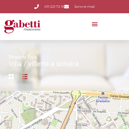
011 221 72 19
Scrivi e-mail
Property Type
Villa / villetta a schiera