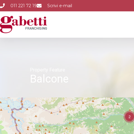
011 221 72 19
Scrivi e-mail
Property Feature
Balcone
2