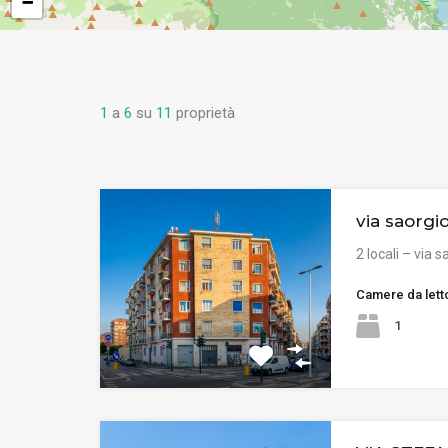
−
1
a
6
su
11
proprietà
via saorgio
2 locali – via 
Camere da lett
1