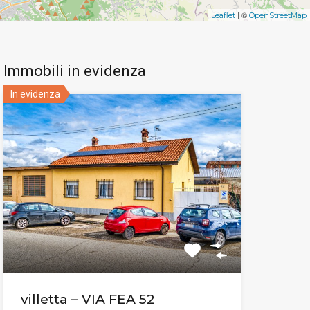
| ©
Leaflet
OpenStreetMap
Immobili in evidenza
In evidenza
villetta – VIA FEA 52