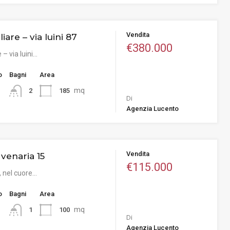
Vendita
liare – via luini 87
€380.000
e – via luini…
o
Bagni
Area
mq
185
2
Di
Agenzia Lucento
Vendita
a venaria 15
€115.000
, nel cuore…
o
Bagni
Area
mq
100
1
Di
Agenzia Lucento