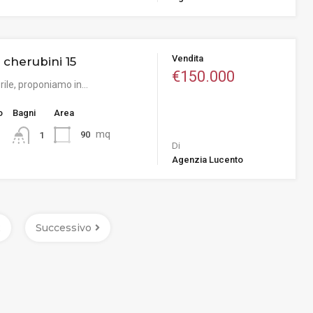
Vendita
a cherubini 15
€150.000
orile, proponiamo in…
o
Bagni
Area
mq
90
1
Di
Agenzia Lucento
2
Successivo