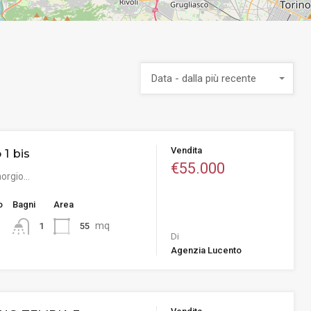
Data - dalla più recente
Vendita
 1 bis
€55.000
saorgio…
o
Bagni
Area
mq
55
1
Di
Agenzia Lucento