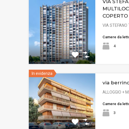
VIA STEFA
MULTILOC
COPERTO
VIA STEFANO 
Camere da lett
4
In evidenza
via berrin
ALLOGGIO + 
Camere da lett
3