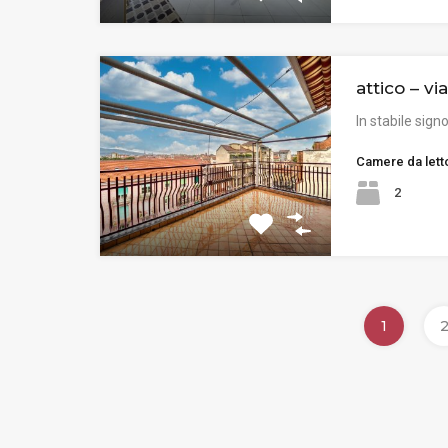
attico – vi
In stabile sign
Camere da lett
2
1