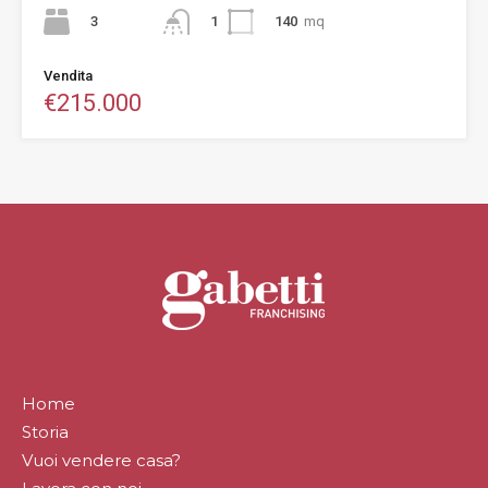
3
140
mq
1
Vendita
€215.000
Home
Storia
Vuoi vendere casa?