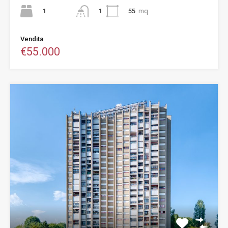
1
55
mq
1
Vendita
€55.000