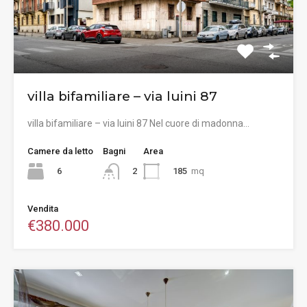
villa bifamiliare – via luini 87
villa bifamiliare – via luini 87 Nel cuore di madonna…
Camere da letto
Bagni
Area
6
185
mq
2
Vendita
€380.000