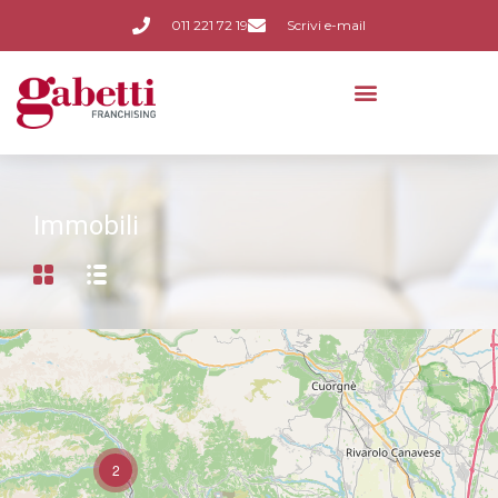
011 221 72 19
Scrivi e-mail
Immobili
2