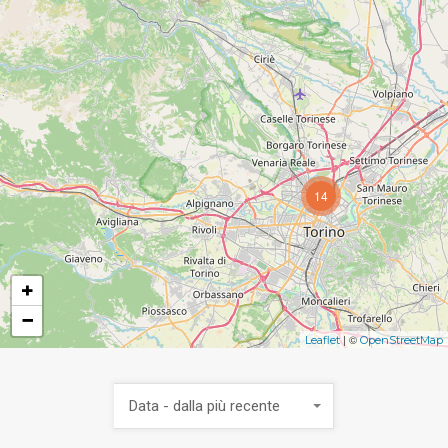
14
+
−
| ©
Leaflet
OpenStreetMap
Data - dalla più recente