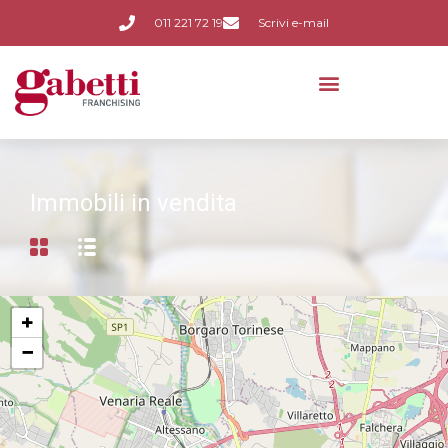
011 221 72 19
Scrivi e-mail
Immobili in vendita
+
−