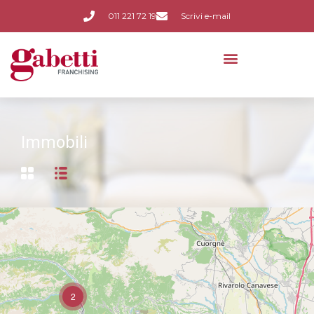
011 221 72 19
Scrivi e-mail
Immobili
2