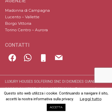
AGENZIE
Madonna di Campagna
Lucento – Vallette
Borgo Vittoria
Torino Centro – Aurora
CONTATTI
LUXURY HOUSES SOLFERINO SNC DI DIOMEDES GIANLUCA &
Privacy policy
SAGGIO GIUSEPPE - P. IVA 12507510019 -
Questo sito web utilizza i cookie. Continuando a navigare il sito,
Line-ON Digital Marketing
Sito realizzato da
Leggi tutto
accetti la nostra informativa sulla privacy.
ACCETTA