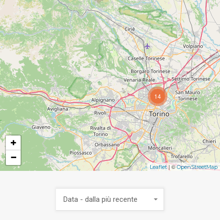
14
+
−
| ©
Leaflet
OpenStreetMap
Data - dalla più recente