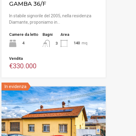
GAMBA 36/F
In stabile signorile del 2005, nella residenza
Diamante, proponiamo in…
Camere da letto
Bagni
Area
4
140
mq
3
Vendita
€330.000
In evidenza