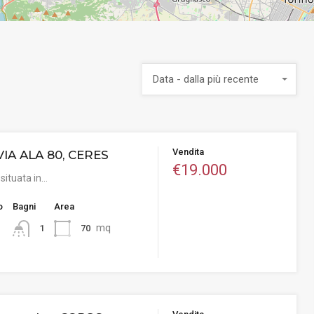
Data - dalla più recente
Vendita
VIA ALA 80, CERES
€19.000
 situata in…
o
Bagni
Area
mq
70
1