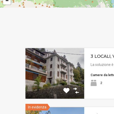
−
3 LOCALI, 
La soluzione è
Camere da lett
2
In evidenza