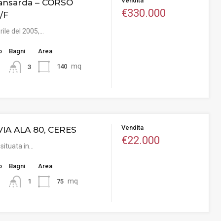
Vendita
mansarda – CORSO
€330.000
/F
orile del 2005,…
o
Bagni
Area
mq
140
3
Vendita
VIA ALA 80, CERES
€22.000
 situata in…
o
Bagni
Area
mq
75
1