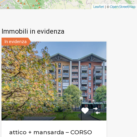
| ©
Leaflet
OpenStreetMap
Immobili in evidenza
In evidenza
attico + mansarda – CORSO