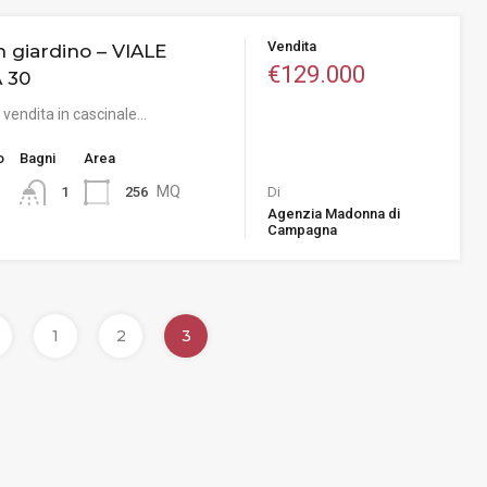
Vendita
on giardino – VIALE
€129.000
 30
vendita in cascinale…
o
Bagni
Area
MQ
256
1
Di
Agenzia Madonna di
Campagna
1
2
3